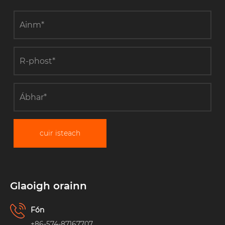
cuir isteach
Glaoigh orainn
Fón
+86-574-87167707