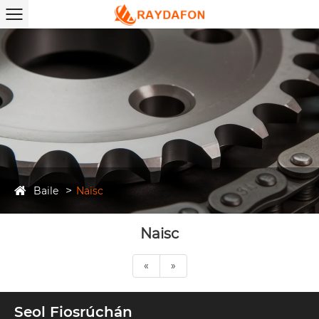
Baile
Naisc
Naisc
«
»
Seol Fiosrúchán