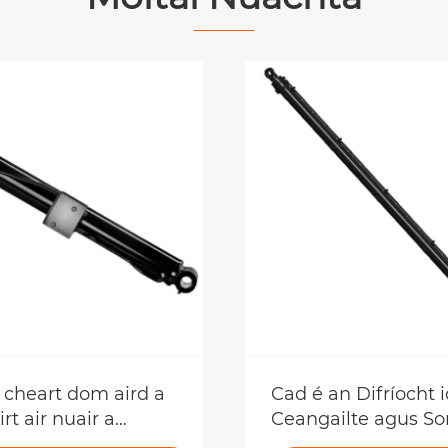
 cheart dom aird a
Cad é an Difríocht i
rt air nuair a
Ceangailte agus Sor
Sorcóirí
Hiodrálacha Táthai