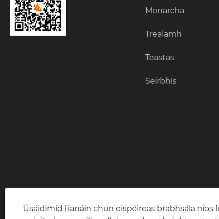
Monarcha
Trealamh
Teastas
Seirbhís
Úsáidimid fianáin chun eispéireas brabhsála níos fe