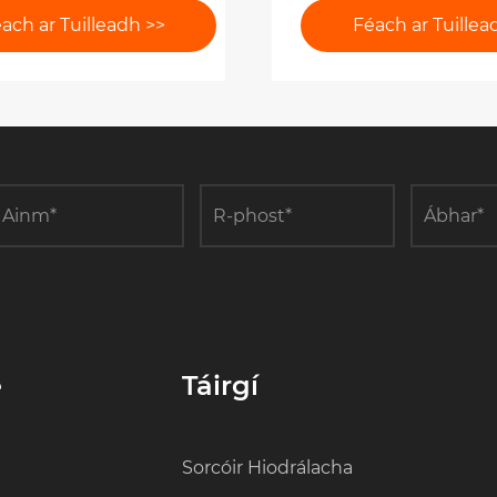
acha Aerfheithiclí
ach ar Tuilleadh >>
Féach ar Tuillea
á n-úsáid?
e
Táirgí
Sorcóir Hiodrálacha