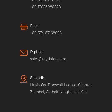
+86-574-87167707
+86-13083988828
Facs
+86-574-87168065
R-phost
sales@raydafon.com
Seoladh
Limistéar Tionscail Luotuo, Ceantar
Zhenhai, Cathair Ningbo, an tSín