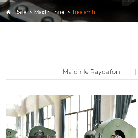
Baile
Maidir Linne
Trealamh
Maidir le Raydafon