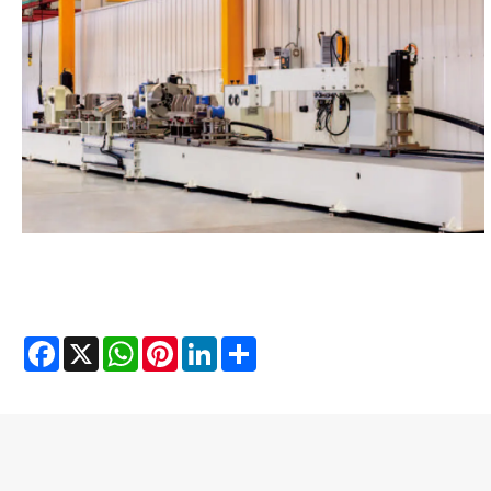
Facebook
X
WhatsApp
Pinterest
LinkedIn
Share