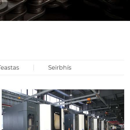
Teastas
Seirbhís