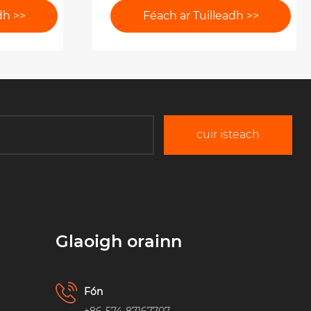
dh >>
Féach ar Tuilleadh >>
cuir isteach
Glaoigh orainn
Fón