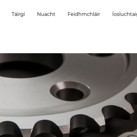
Táirgí
Nuacht
Feidhmchláir
Íosluchta