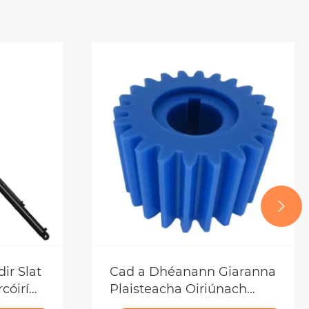

dir Slat
Cad a Dhéanann Giaranna
cóirí
Plaisteacha Oiriúnach
the?
d'Iarratais Ardluais?