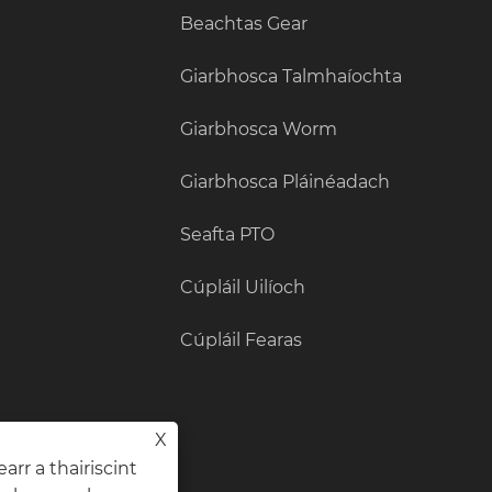
Beachtas Gear
Giarbhosca Talmhaíochta
Giarbhosca Worm
Giarbhosca Pláinéadach
Seafta PTO
Cúpláil Uilíoch
Cúpláil Fearas
X
arr a thairiscint