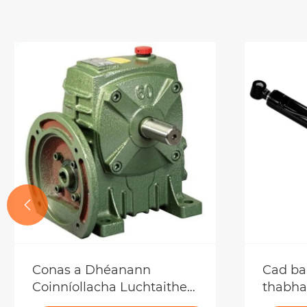

Conas a Dhéanann
Cad ba
Coinníollacha Luchtaithe
thabhai
Tionchar ar Iontaofacht
bhíonn 