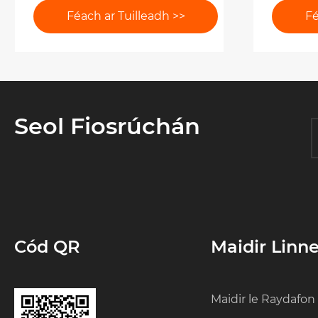
Fadtéarmach Aonaid
Hiodrál
Féach ar Tuilleadh >>
Fé
Giarbhosca Worm?
Oibre 
Seol Fiosrúchán
Cód QR
Maidir Linn
Maidir le Raydafon