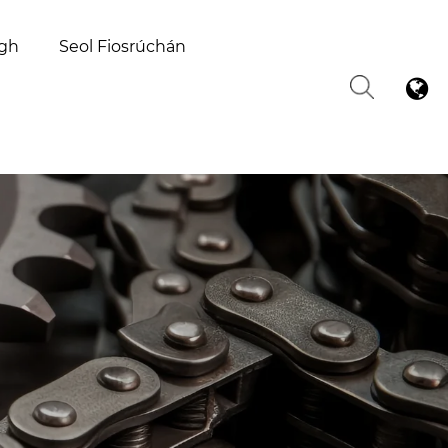
igh
Seol Fiosrúchán